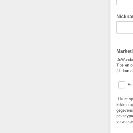
Nickn
Market
DeWandeld
Tips en d
(dit kan a
Em
U kunt op
klikken o
gegevens 
privacypr
verwerke