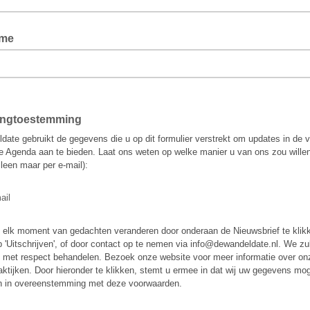
ame
ingtoestemming
ate gebruikt de gegevens die u op dit formulier verstrekt om updates in de 
e Agenda aan te bieden. Laat ons weten op welke manier u van ons zou wille
lleen maar per e-mail):
ail
 elk moment van gedachten veranderen door onderaan de Nieuwsbrief te klik
p 'Uitschrijven', of door contact op te nemen via info@dewandeldate.nl. We zu
met respect behandelen. Bezoek onze website voor meer informatie over on
aktijken. Door hieronder te klikken, stemt u ermee in dat wij uw gegevens mo
n in overeenstemming met deze voorwaarden.