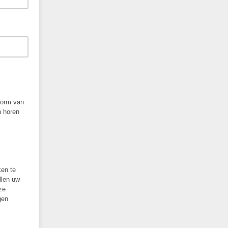
vorm van
n horen
ken te
llen uw
ze
gen